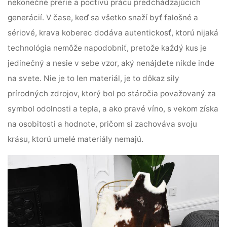
nekonečné prérie a poctivú prácu predchádzajúcich
generácií. V čase, keď sa všetko snaží byť falošné a
sériové, krava koberec dodáva autentickosť, ktorú nijaká
technológia nemôže napodobniť, pretože každý kus je
jedinečný a nesie v sebe vzor, aký nenájdete nikde inde
na svete. Nie je to len materiál, je to dôkaz sily
prírodných zdrojov, ktorý bol po stáročia považovaný za
symbol odolnosti a tepla, a ako pravé víno, s vekom získa
na osobitosti a hodnote, pričom si zachováva svoju
krásu, ktorú umelé materiály nemajú.