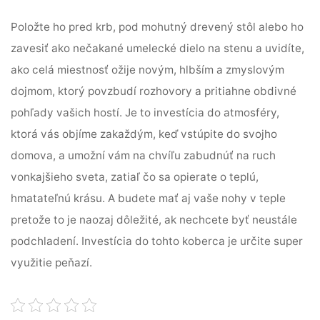
Položte ho pred krb, pod mohutný drevený stôl alebo ho
zavesiť ako nečakané umelecké dielo na stenu a uvidíte,
ako celá miestnosť ožije novým, hlbším a zmyslovým
dojmom, ktorý povzbudí rozhovory a pritiahne obdivné
pohľady vašich hostí. Je to investícia do atmosféry,
ktorá vás objíme zakaždým, keď vstúpite do svojho
domova, a umožní vám na chvíľu zabudnúť na ruch
vonkajšieho sveta, zatiaľ čo sa opierate o teplú,
hmatateľnú krásu. A budete mať aj vaše nohy v teple
pretože to je naozaj dôležité, ak nechcete byť neustále
podchladení. Investícia do tohto koberca je určite super
využitie peňazí.