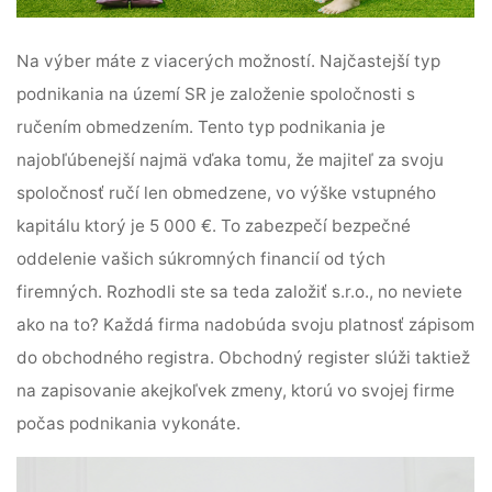
Na výber máte z viacerých možností. Najčastejší typ
podnikania na území SR je založenie spoločnosti s
ručením obmedzením. Tento typ podnikania je
najobľúbenejší najmä vďaka tomu, že majiteľ za svoju
spoločnosť ručí len obmedzene, vo výške vstupného
kapitálu ktorý je 5 000 €. To zabezpečí bezpečné
oddelenie vašich súkromných financií od tých
firemných. Rozhodli ste sa teda založiť s.r.o., no neviete
ako na to? Každá firma nadobúda svoju platnosť zápisom
do obchodného registra. Obchodný register slúži taktiež
na zapisovanie akejkoľvek zmeny, ktorú vo svojej firme
počas podnikania vykonáte.