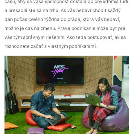
času, aby sa vaša spoločnosť dostala do povedomia ľudí
a presadili ste sa na trhu. Ak vás nebaví chodiť každý
deň počas celého týždňa do práce, ktorá vás nebaví,
možno je čas na zmenu. Práve podnikanie môže byt pre
vás tým správnym riešením. Ako teda postupovať, ak sa
rozhodnete začať s vlastným podnikaním?