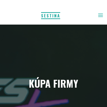
Skip
to
SESTINA
content
KÚPA FIRMY