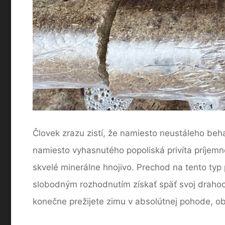
Človek zrazu zistí, že namiesto neustáleho beha
namiesto vyhasnutého popoliská privíta príjemn
skvelé minerálne hnojivo. Prechod na tento typ
slobodným rozhodnutím získať späť svoj drahoce
konečne prežijete zimu v absolútnej pohode, o