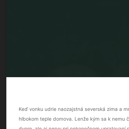
Keď vonku udrie naozajstná severská zima a mrá
hlbokom teple domova. Lenže kým sa k nemu člov
dvore, ale aj nervy pri nekonečnom upratovaní 