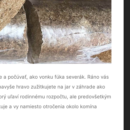
ke a počúvať, ako vonku fúka severák. Ráno vás
avyše hravo zužitkujete na jar v záhrade ako
torý uľaví rodinnému rozpočtu, ale predovšetkým
kuje a vy namiesto otročenia okolo komína