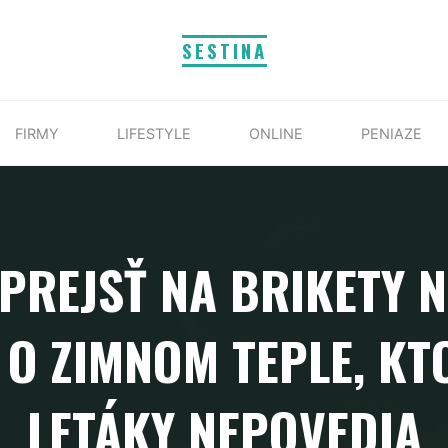
SESTINA
FIRMY
LIFESTYLE
ONLINE
PENIAZE
PREJSŤ NA BRIKETY 
O ZIMNOM TEPLE, K
LETÁKY NEPOVEDIA