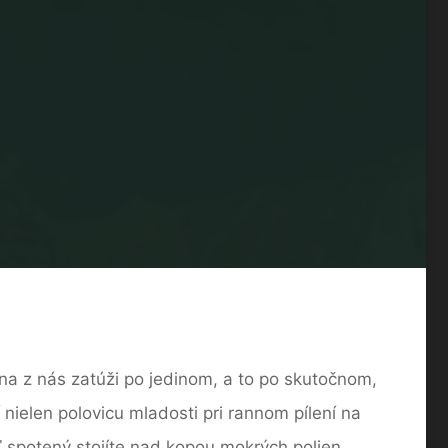
na z nás zatúži po jedinom, a to po skutočnom,
ielen polovicu mladosti pri rannom pílení na
 spotený stojíte nad kopou mokrých polien,