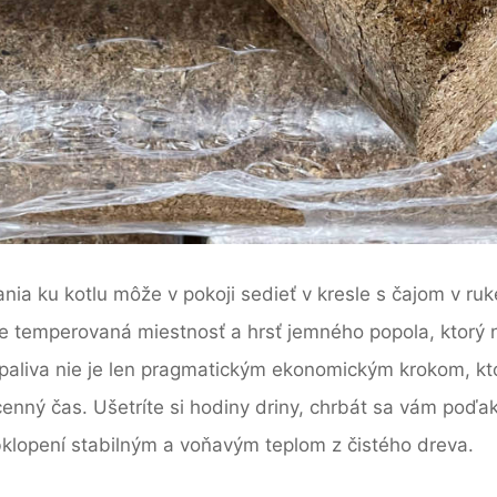
nia ku kotlu môže v pokoji sedieť v kresle s čajom v ru
e temperovaná miestnosť a hrsť jemného popola, ktorý n
 paliva nie je len pragmatickým ekonomickým krokom, k
nný čas. Ušetríte si hodiny driny, chrbát sa vám poďa
bklopení stabilným a voňavým teplom z čistého dreva.