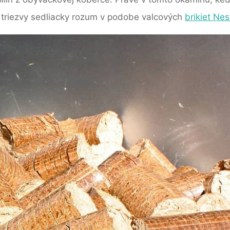
u triezvy sedliacky rozum v podobe valcových
brikiet Nes