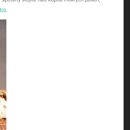
tro
.