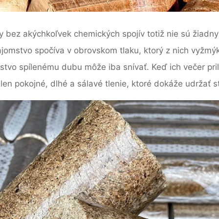
iliny bez akýchkoľvek chemických spojív totiž nie sú ži
ajomstvo spočíva v obrovskom tlaku, ktorý z nich vyžmýk
tvo spílenému dubu môže iba snívať. Keď ich večer pril
, len pokojné, dlhé a sálavé tlenie, ktoré dokáže udržať 