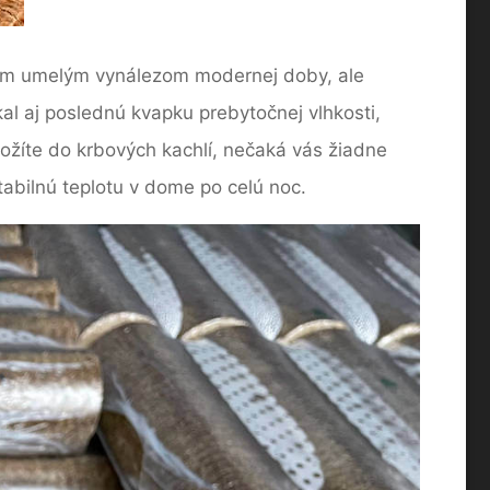
adnym umelým vynálezom modernej doby, ale
al aj poslednú kvapku prebytočnej vlhkosti,
ožíte do krbových kachlí, nečaká vás žiadne
stabilnú teplotu v dome po celú noc.