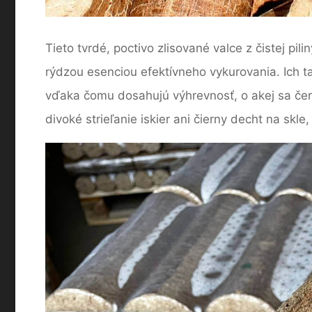
Tieto tvrdé, poctivo zlisované valce z čistej p
rýdzou esenciou efektívneho vykurovania. Ich t
vďaka čomu dosahujú výhrevnosť, o akej sa čers
divoké strieľanie iskier ani čierny decht na skle