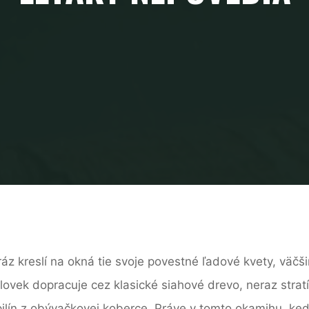
z kreslí na okná tie svoje povestné ľadové kvety, väčši
ek dopracuje cez klasické siahové drevo, neraz stratí n
pilín z obývačkovej koberce. Práve v tomto okamihu, keď