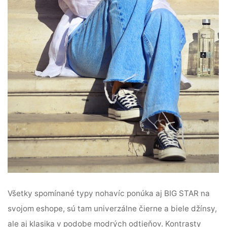
Všetky spomínané typy nohavíc ponúka aj BIG STAR na
svojom eshope, sú tam univerzálne čierne a biele džínsy,
ale aj klasika v podobe modrých odtieňov. Kontrasty