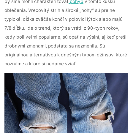
by sme mohli charakterizovať
pohyb
v tomto kúsku
oblečenia. Vrecovitý strih a široké „nohy“ sú pre ne
typické, dĺžka zväčša končí v polovici lýtok alebo majú
7/8 dĺžku. Ide o trend, ktorý sa vrátil z 90-tych rokov,
kedy boli veľmi populárne, sú opäť na výslní, aj keď prešli
drobnými zmenami, podstata sa nezmenila. Sú
originálnou alternatívou k dnešným typom džínsov, ktoré
poznáme a ktoré si nedáme vziať.