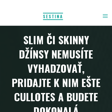
Skip
to
SESTINA
content
SLIM ČI SKINNY
DŽÍNSY NEMUSÍTE
VYHADZOVAŤ,
PRIDAJTE K NIM EŠTE
CULLOTES A BUDETE
DOKONALÁ