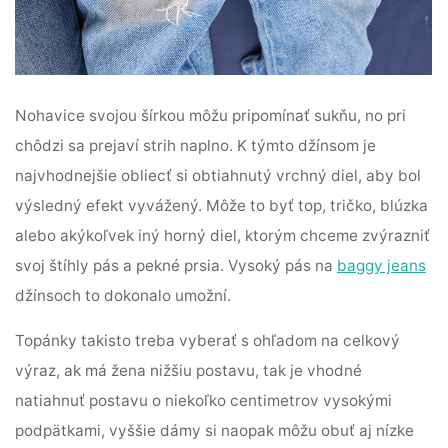
Nohavice svojou šírkou môžu pripomínať sukňu, no pri
chôdzi sa prejaví strih naplno. K týmto džínsom je
najvhodnejšie obliecť si obtiahnutý vrchný diel, aby bol
výsledný efekt vyvážený. Môže to byť top, tričko, blúzka
alebo akýkoľvek iný horný diel, ktorým chceme zvýrazniť
svoj štíhly pás a pekné prsia. Vysoký pás na
baggy jeans
džínsoch to dokonalo umožní.
Topánky takisto treba vyberať s ohľadom na celkový
výraz, ak má žena nižšiu postavu, tak je vhodné
natiahnuť postavu o niekoľko centimetrov vysokými
podpätkami, vyššie dámy si naopak môžu obuť aj nízke