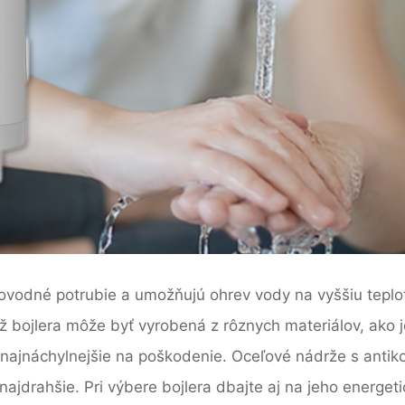
dovodné potrubie a umožňujú ohrev vody na vyššiu teplot
ž bojlera môže byť vyrobená z rôznych materiálov, ako j
j najnáchylnejšie na poškodenie. Oceľové nádrže s antik
 najdrahšie. Pri výbere bojlera dbajte aj na jeho energet