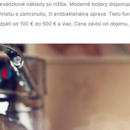
revádzkové náklady sú nižšie. Moderné bojlery disponujú
ehriatiu a zamrznutiu, či antibakteriálna úprava. Tieto f
zpätí od 100 € do 500 € a viac. Cena závisí od objemu, 