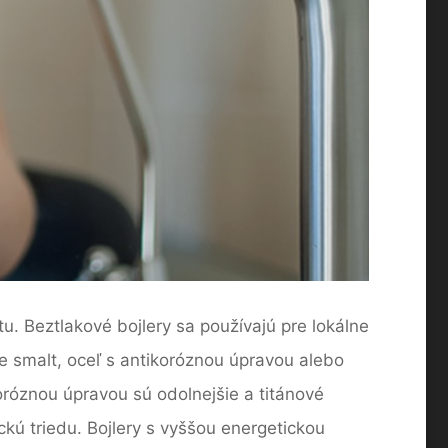
u. Beztlakové bojlery sa používajú pre lokálne
e smalt, oceľ s antikoróznou úpravou alebo
oróznou úpravou sú odolnejšie a titánové
ickú triedu. Bojlery s vyššou energetickou