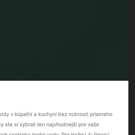
vody v kúpeľni a kuchyni bez nutnosti priameho
y ste si vybrali ten najvhodnejší pre vaše
ich spotrebe teplej vody. Pre bežnú 4-člennú