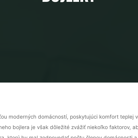
sťou moderných domácností, poskytujúci komfort teplej 
eho bojlera je však dôležité zvážiť niekoľko faktorov, ab
a, ktorý by mal zodpovedať počtu členov domácnosti a 