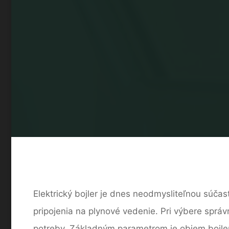
Elektrický bojler je dnes neodmysliteľnou súča
pripojenia na plynové vedenie. Pri výbere správn
potreby. Základným parametrom je objem bojler