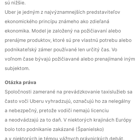
sú nižšie.
Uber je jedným z najvýznamnejších predstaviteľov
ekonomického princípu známeho ako zdieľaná
ekonomika. Model je založený na požičiavaní alebo
prenájme produktov, ktoré sú pre vlastnú potrebu alebo
podnikateľský zámer používané len určitý čas. Vo
voľnom čase bývajú požičiavané alebo prenajímané iným
subjektom.
Otázka práva
Spoločnosti zamerané na prevádzkovanie taxislužieb sa
často voči Uberu vyhradzujú, označujú ho za nelegálny
a nebezpečný, pretože vodiči nemajú licenciu
a neodvádzajú za to daň. V niektorých krajinách Európy
bolo toto podnikanie zakázané (Španielsko)
a v niektorých je témou vážnych právnických debát.