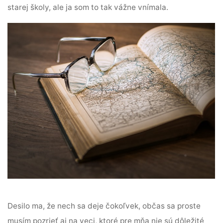
starej školy, ale ja som to tak vážne vnímala.
Desilo ma, že nech sa deje čokoľvek, občas sa proste
musím pozrieť aj na veci, ktoré pre mňa nie sú dôležité