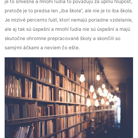
je to smiešne a mnohí ľudia to považujú za úplnú hlúposť,
pretože je to predsa len „iba škola“, ale nie je to iba škola.
Je mizivé percento ľudí, ktorí nemajú poriadne vzdelanie,
ale aj tak sú úspešní a mnohí ľudia nie sú úspešní a majú
skutočne ohromne prepracované školy a skončili so
samými áčkami a neviem čo ešte.