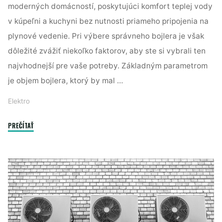
moderných domácností, poskytujúci komfort teplej vody
v kúpeľni a kuchyni bez nutnosti priameho pripojenia na
plynové vedenie. Pri výbere správneho bojlera je však
dôležité zvážiť niekoľko faktorov, aby ste si vybrali ten
najvhodnejší pre vaše potreby. Základným parametrom
je objem bojlera, ktorý by mal …
Elektro
"Teplá
PREČÍTAŤ
sprcha
na
dosah
ruky.
Ako
si
vybrať