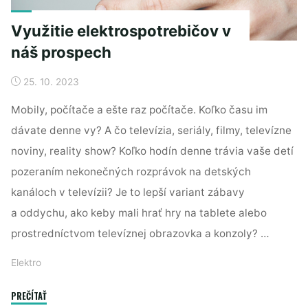
Využitie elektrospotrebičov v
náš prospech
25. 10. 2023
Mobily, počítače a ešte raz počítače. Koľko času im
dávate denne vy? A čo televízia, seriály, filmy, televízne
noviny, reality show? Koľko hodín denne trávia vaše detí
pozeraním nekonečných rozprávok na detských
kanáloch v televízii? Je to lepší variant zábavy
a oddychu, ako keby mali hrať hry na tablete alebo
prostredníctvom televíznej obrazovka a konzoly? …
Elektro
"Využitie
PREČÍTAŤ