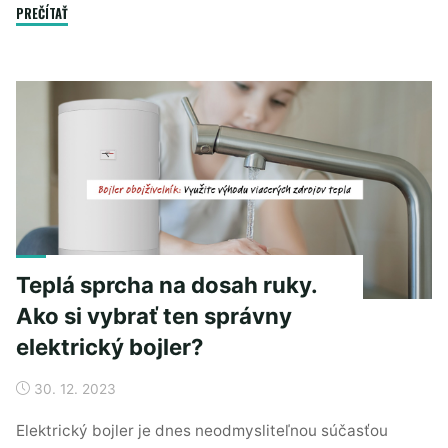
"Prečo
PREČÍTAŤ
mať
doma
plastové
okná"
Teplá sprcha na dosah ruky.
Ako si vybrať ten správny
elektrický bojler?
30. 12. 2023
Elektrický bojler je dnes neodmysliteľnou súčasťou