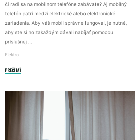
či radi sa na mobilnom telefóne zabávate? Aj mobilný
telefón patrí medzi elektrické alebo elektronické
zariadenia. Aby váš mobil správne fungoval, je nutné,
aby ste si ho zakaždým dávali nabíjať pomocou
príslušnej …
Elektro
"Príslušenstvo
PREČÍTAŤ
k
mobilnému
telefónu"