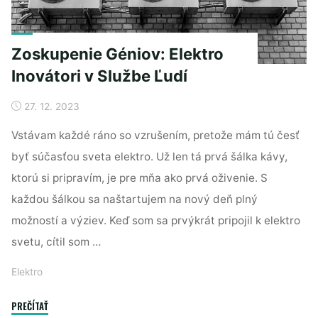
ten
správny
elektrický
Zoskupenie Géniov: Elektro
bojler?"
Inovátori v Službe Ľudí
27. 12. 2023
Vstávam každé ráno so vzrušením, pretože mám tú česť
byť súčasťou sveta elektro. Už len tá prvá šálka kávy,
ktorú si pripravím, je pre mňa ako prvá oživenie. S
každou šálkou sa naštartujem na nový deň plný
možností a výziev. Keď som sa prvýkrát pripojil k elektro
svetu, cítil som …
Elektro
"Zoskupenie
PREČÍTAŤ