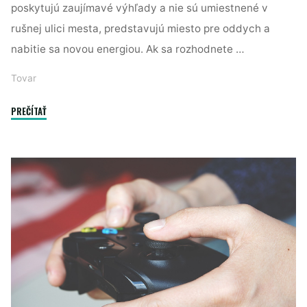
poskytujú zaujímavé výhľady a nie sú umiestnené v
rušnej ulici mesta, predstavujú miesto pre oddych a
nabitie sa novou energiou. Ak sa rozhodnete …
Tovar
"Dokonalý
PREČÍTAŤ
balkón
poskytujúci
oddych"