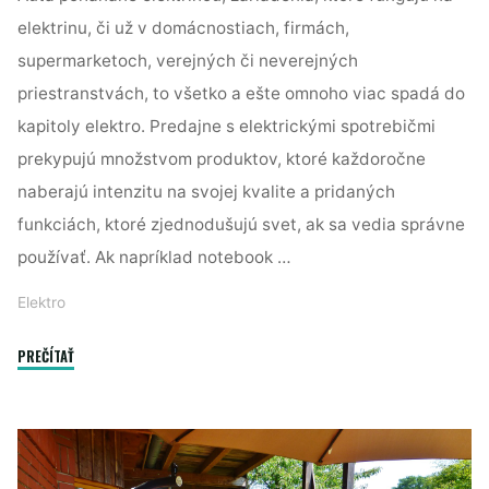
elektrinu, či už v domácnostiach, firmách,
supermarketoch, verejných či neverejných
priestranstvách, to všetko a ešte omnoho viac spadá do
kapitoly elektro. Predajne s elektrickými spotrebičmi
prekypujú množstvom produktov, ktoré každoročne
naberajú intenzitu na svojej kvalite a pridaných
funkciách, ktoré zjednodušujú svet, ak sa vedia správne
používať. Ak napríklad notebook …
Elektro
"Život
PREČÍTAŤ
s
elektrickými
zariadeniami"