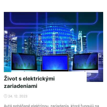
Géniov:
Elektro
Inovátori
v
Službe
Ľudí"
Život s elektrickými
zariadeniami
24. 12. 2023
Autá poháňané elektrinou, zariadenia, ktoré fungujú na