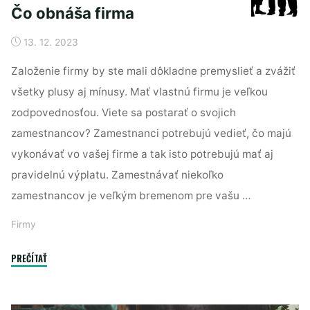
Čo obnáša firma
13. 12. 2023
Založenie firmy by ste mali dôkladne premyslieť a zvážiť
všetky plusy aj mínusy. Mať vlastnú firmu je veľkou
zodpovednosťou. Viete sa postarať o svojich
zamestnancov? Zamestnanci potrebujú vedieť, čo majú
vykonávať vo vašej firme a tak isto potrebujú mať aj
pravidelnú výplatu. Zamestnávať niekoľko
zamestnancov je veľkým bremenom pre vašu …
Firmy
"Čo
PREČÍTAŤ
obnáša
firma"